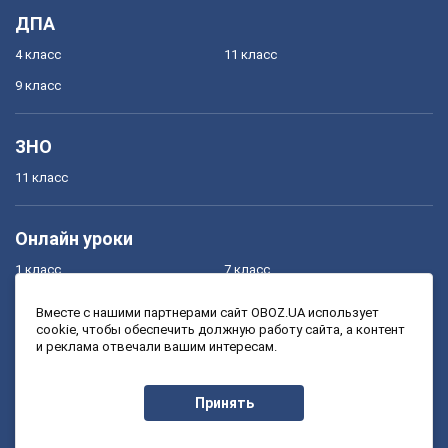
ДПА
4 класс
11 класс
9 класс
ЗНО
11 класс
Онлайн уроки
1 класс
7 класс
2 класс
8 класс
Вместе с нашими партнерами сайт OBOZ.UA использует
cookie, чтобы обеспечить должную работу сайта, а контент
3 класс
9 класс
и реклама отвечали вашим интересам.
4 класс
10 класс
5 класс
11 класс
Принять
6 класс