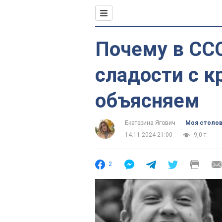
Почему в СС
сладости с к
объясняем
Екатерина Ягович
Моя столо
14.11.2024 21:00
9,0 т.
2