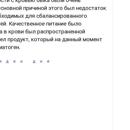
ости с кровью быка были очень
Основной причиной этого был недостаток
обходимых для сбалансированного
тей. Качественное питание было
а в крови был распространенной
ел продукт, который на данный момент
матоген.
идео дня