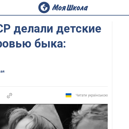
СР делали детские
ровью быка:
вая
Читати українською