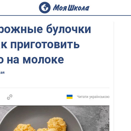
рожные булочки
ак приготовить
о на молоке
вая
Читати українською