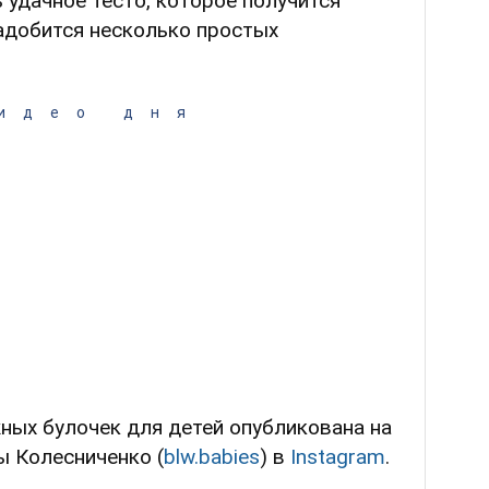
 удачное тесто, которое получится
адобится несколько простых
идео дня
ных булочек для детей опубликована на
ы Колесниченко (
blw.babies
) в
Instagram
.