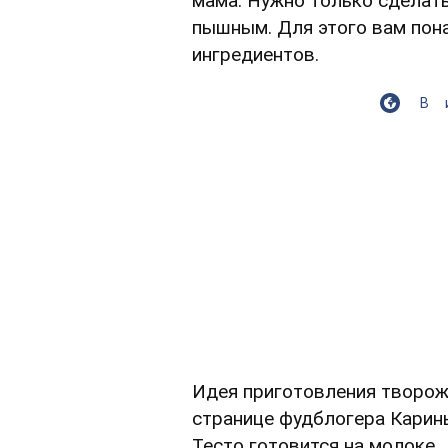
мама. Нужно только сделать
пышным. Для этого вам пон
ингредиентов.
В
Идея приготовления творож
странице фудблогера Карин
Тесто готовится на молоке.