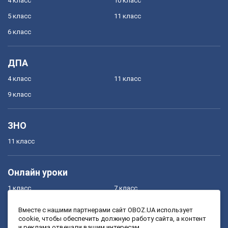
4 класс
10 класс
5 класс
11 класс
6 класс
ДПА
4 класс
11 класс
9 класс
ЗНО
11 класс
Онлайн уроки
1 класс
7 класс
2 класс
8 класс
Вместе с нашими партнерами сайт OBOZ.UA использует
cookie, чтобы обеспечить должную работу сайта, а контент
3 класс
9 класс
и реклама отвечали вашим интересам.