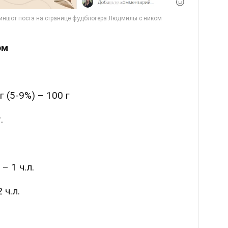
ом
 (5-9%) – 100 г
.
– 1 ч.л.
 ч.л.