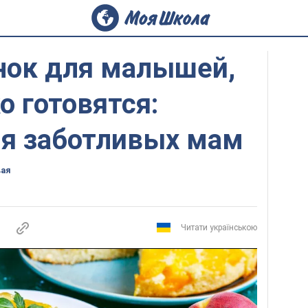
анок для малышей,
о готовятся:
ля заботливых мам
вая
Читати українською