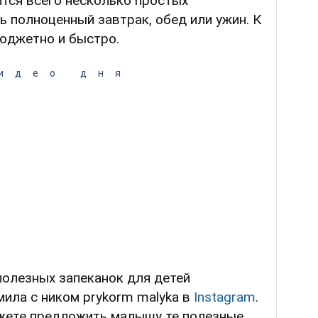
ится всего несколько простых
ь полноценный завтрак, обед или ужин. К
бюджетно и быстро.
идео дня
полезных запеканок для детей
ила с ником prykorm malyka в
Instagram
.
жете предложить малышу те полезные