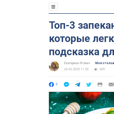
Топ-3 запек
которые легк
подсказка д
Екатерина Ягович
Моя столо
26.02.2025 11:30
309
0