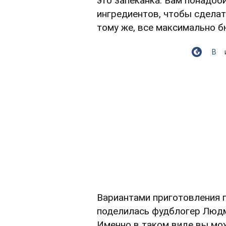
это запеканка. Вам понадоб
ингредиентов, чтобы сделат
тому же, все максимально 
В
Вариантами приготовления 
поделилась фудблогер Людм
Именно в таком виде вы мо