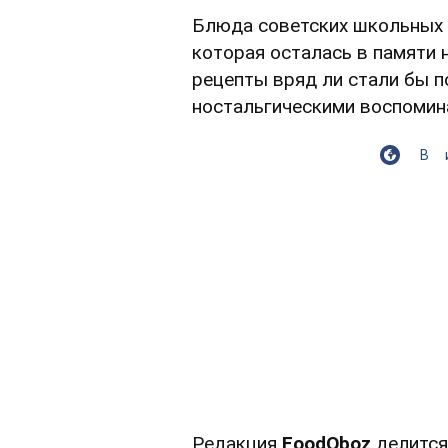
Блюда советских школьных 
которая осталась в памяти 
рецепты вряд ли стали бы п
ностальгическими воспомина
В
Редакция
FoodOboz
делится