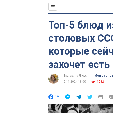
Топ-5 блюд 
столовых ССС
которые сейч
захочет есть
Екатерина Ягович
Моя столо
5.11.2024 18:00
103,6 т.
19