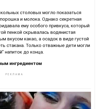
школьных столовых могло показаться
-порошка и молока. Однако секретная
ридавала ему особого привкуса, который
той пенкой скрывалась водянистая
м вкусом какао, а осадок в виде густой
ть стакана. Только отважные дети могли
" напиток до конца.
ным ингредиентом