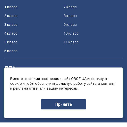
1 класс
7 класс
2 класс
8 класс
3 класс
9 класс
4 класс
10 класс
5 класс
11 класс
6 класс
ДПА
4 класс
11 класс
Вместе с нашими партнерами сайт OBOZ.UA использует
cookie, чтобы обеспечить должную работу сайта, а контент
9 класс
и реклама отвечали вашим интересам.
ЗНО
Принять
11 класс