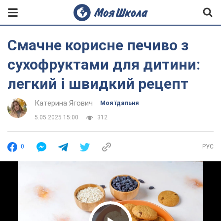
Смачне корисне печиво з
сухофруктами для дитини:
легкий і швидкий рецепт
Катерина Ягович
Моя їдальня
5.05.2025 15:00
312
0
РУС