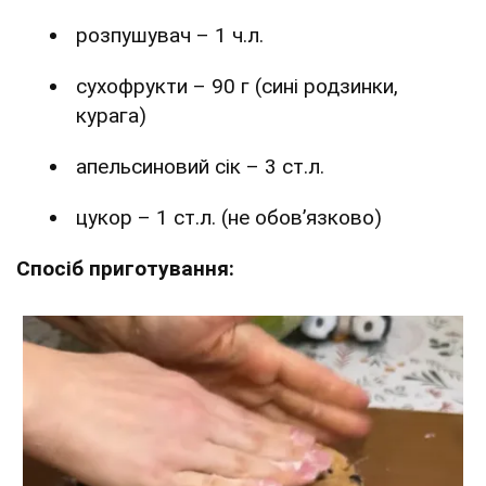
розпушувач – 1 ч.л.
сухофрукти – 90 г (сині родзинки,
курага)
апельсиновий сік – 3 ст.л.
цукор – 1 ст.л. (не обовʼязково)
Спосіб приготування: