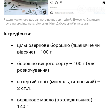
Інгредієнти:
цільнозернове борошно (пшеничне чи
вівсяне) – 100 г
борошно вищого сорту – 100 г (для
розкочування)
натертий горіх (мигдаль, волоський) –
2 ст.л.
вершкове масло (з холодильника) –
140 г