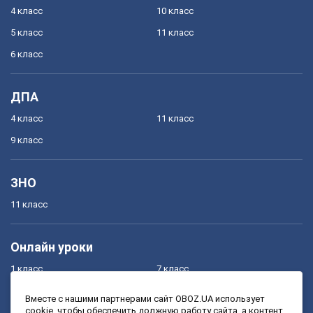
4 класс
10 класс
5 класс
11 класс
6 класс
ДПА
4 класс
11 класс
9 класс
ЗНО
11 класс
Онлайн уроки
1 класс
7 класс
2 класс
8 класс
Вместе с нашими партнерами сайт OBOZ.UA использует
cookie, чтобы обеспечить должную работу сайта, а контент
3 класс
9 класс