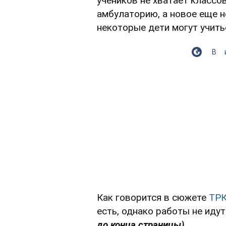
учеников не хватает классо
амбулаторию, а новое еще н
некоторые дети могут учить
В
Как говорится в сюжете
ТРК
есть, однако работы не иду
до конца страницы).