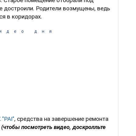
в. Старое помещение отобрали под
е достроили. Родители возмущены, ведь
ся в коридорах.
идео дня
 "РАІ"
, средства на завершение ремонта
т
(чтобы посмотреть видео, доскролльте