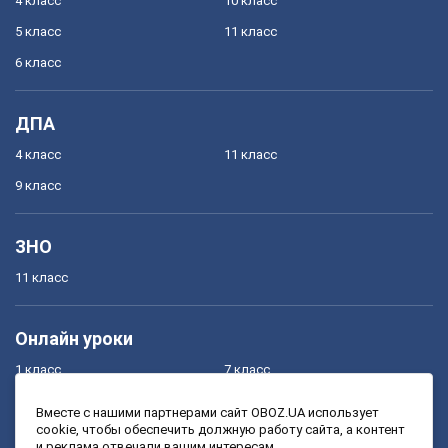
4 класс
10 класс
5 класс
11 класс
6 класс
ДПА
4 класс
11 класс
9 класс
ЗНО
11 класс
Онлайн уроки
1 класс
7 класс
2 класс
8 класс
Вместе с нашими партнерами сайт OBOZ.UA использует
cookie, чтобы обеспечить должную работу сайта, а контент
3 класс
9 класс
и реклама отвечали вашим интересам.