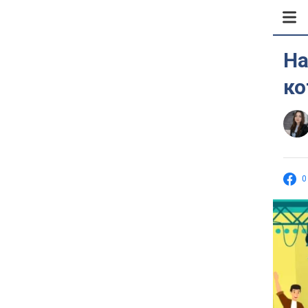
На
ко
0