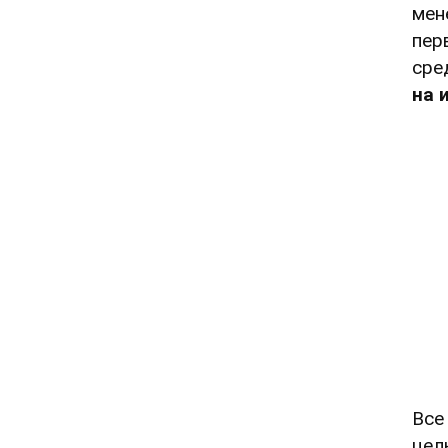
мен
пер
сре
на 
Все
цел