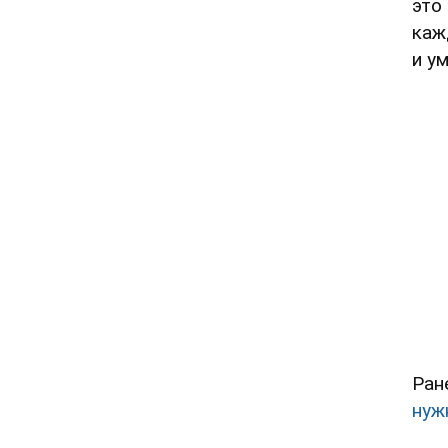
это
каж
и у
Ран
нуж