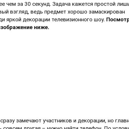
ее чем за 30 секунд. Задача кажется простой лиш
вый взгляд, ведь предмет хорошо замаскирован
ди яркой декорации телевизионного шоу.
Посмот
изображение ниже.
 сразу замечают участников и декорации, но глав
ь совсем другая – нужно найти телефон. По услов