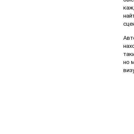
каж
най
сце
Авт
нах
так
но 
виз