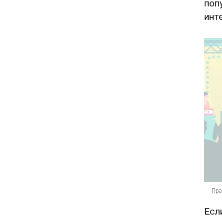
поп
инт
Есл