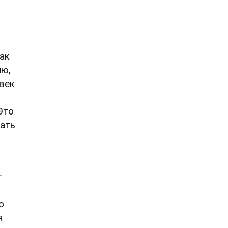
ак
ию,
век
Это
чать
т
о
я