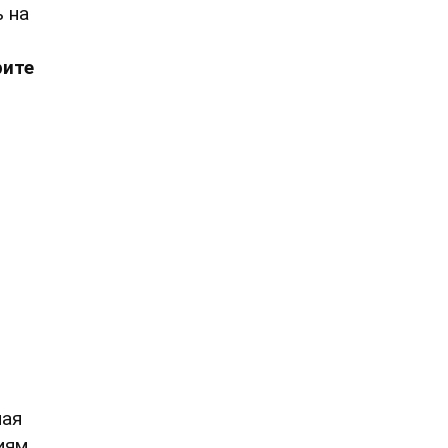
ь на
рите
ная
иям