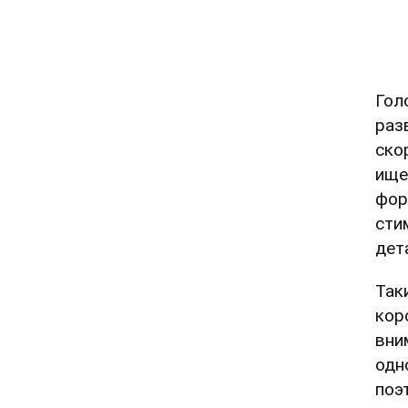
Гол
раз
ско
ище
фор
сти
дет
Так
кор
вни
одн
поэ