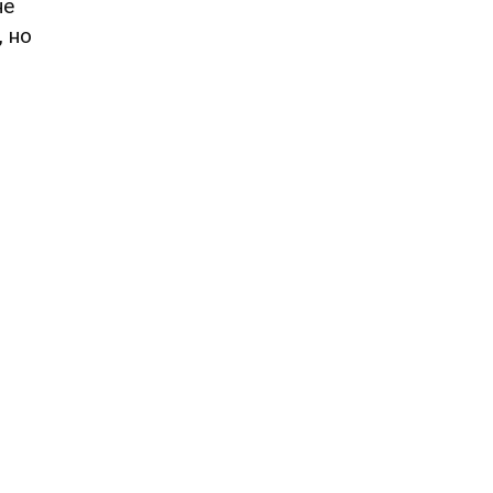
не
, но