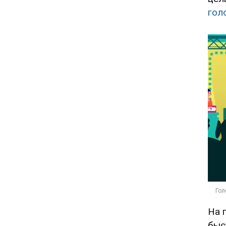
гол
На 
быс