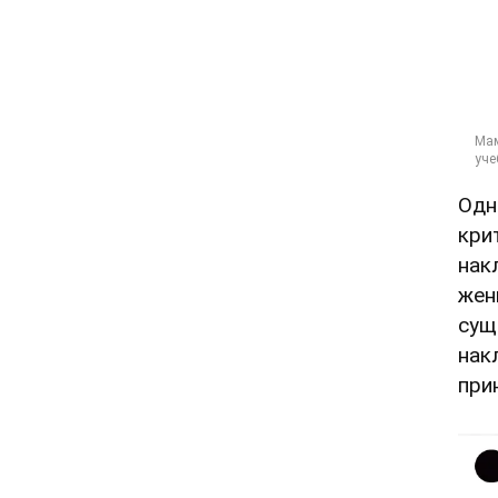
Одн
кри
нак
жен
сущ
нак
при