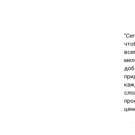
"Се
что
все
мел
доб
при
каж
сло
про
цен