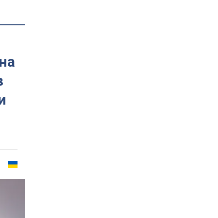
на
в
и