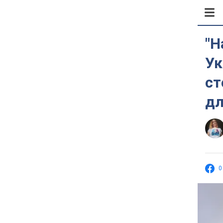
"Н
Ук
ст
дл
0