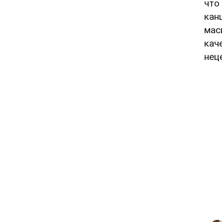
что
кан
мас
кач
нец