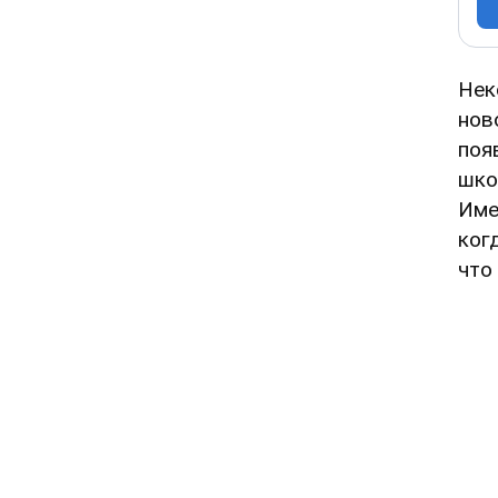
Нек
нов
поя
шко
Име
ког
что