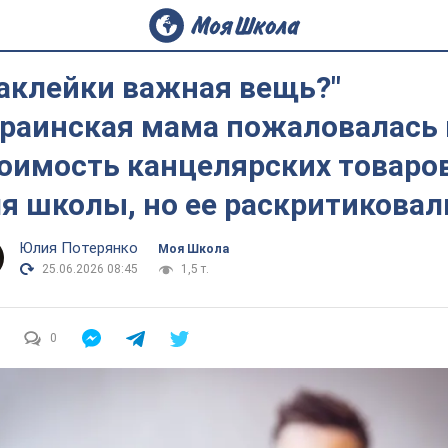
аклейки важная вещь?"
раинская мама пожаловалась 
оимость канцелярских товаро
я школы, но ее раскритиковал
Юлия Потерянко
Моя Школа
25.06.2026 08:45
1,5 т.
0