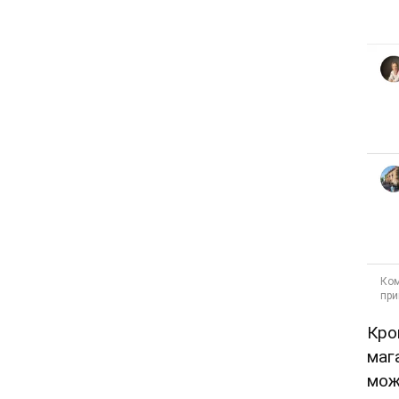
Кро
маг
мож