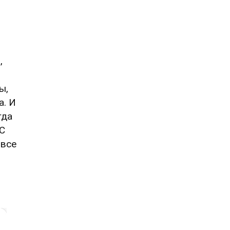
,
ы,
. И
гда
"С
 все