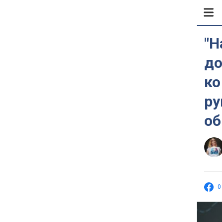
"Н
до
ко
ру
об
0