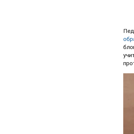
Пед
обр
бло
учи
про