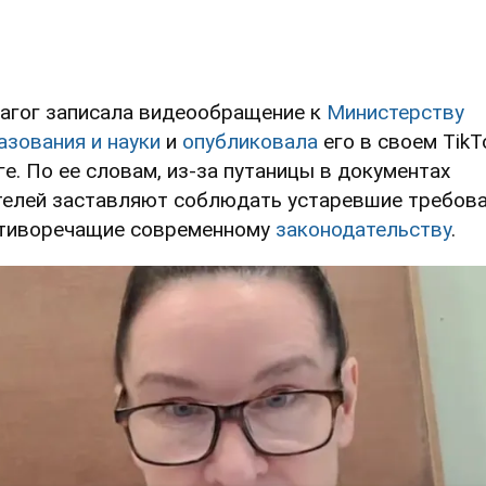
агог записала видеообращение к
Министерству
азования и науки
и
опубликовала
его в своем TikT
ге. По ее словам, из-за путаницы в документах
телей заставляют соблюдать устаревшие требова
тиворечащие современному
законодательству
.