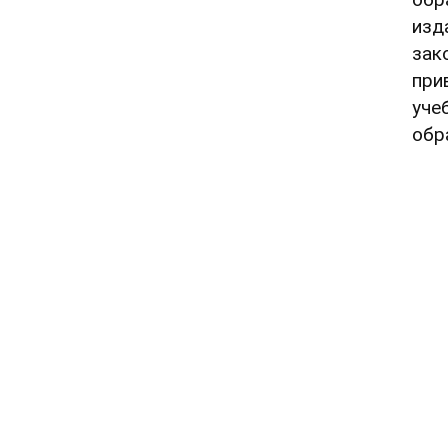
изд
зак
при
уче
обр