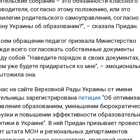
ительские собрания – это обязанности классного
оводителя, согласно этому положению, или это
вилегии родительского самоуправления, согласно
ону Украины об образовании?", – сказала Придан.
воем обращении педагог призвала Министерство
жде всего согласовать собственные документы
ду собой. "Наведите порядок в своих документах,
ом уже будете придираться ко мне", – эмоциональ
ытожила она.
час на сайте Верховной Рады Украины от имени
тельницы зарегистрирована
петиция
"Об оптимиза
авления образованием, уменьшении бюрократиче
рузки и повышении эффективности образователь
итики в Украине". В ней Придан призывает провес
ит штата МОН и региональных департаментов
азования, а также осуществить правовой аудит