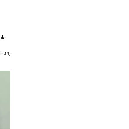
ok-
ния,