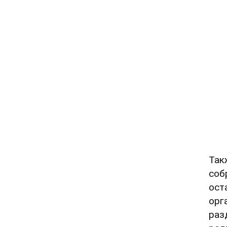
Так
соб
ост
орг
раз