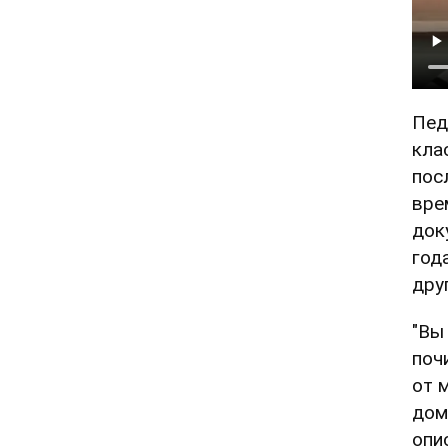
Пед
кла
пос
вре
док
год
дру
"Вы
поч
от 
дом
опи