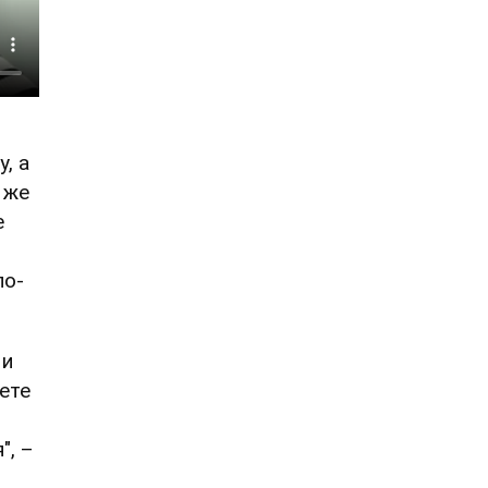
, а
 же
е
по-
 и
ете
о
", –