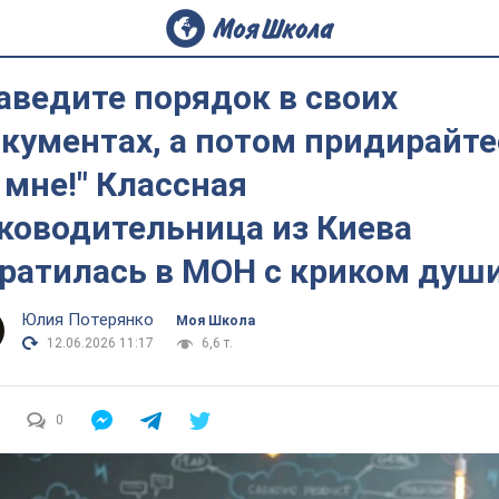
аведите порядок в своих
кументах, а потом придирайте
 мне!" Классная
ководительница из Киева
ратилась в МОН с криком душ
Юлия Потерянко
Моя Школа
12.06.2026 11:17
6,6 т.
0