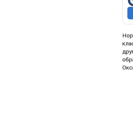
Нор
кла
дру
обр
Окс