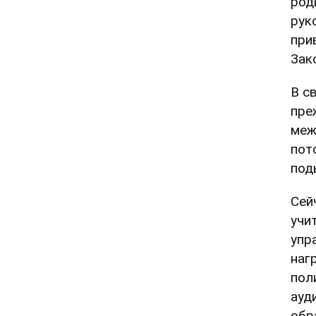
род
рук
при
Зак
В с
пре
меж
пот
под
Сей
учи
упр
наг
пол
ауд
обр