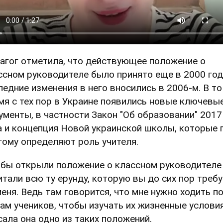
агог отметила, что действующее положение о
ссном руководителе было принято еще в 2000 году
ледние изменения в него вносились в 2006-м. В то
мя с тех пор в Украине появились новые ключевы
ументы, в частности Закон "Об образовании" 2017
а и концепция Новой украинской школы, которые 
гому определяют роль учителя.
 бы открыли положение о классном руководителе
итали всю ту ерунду, которую вы до сих пор требу
меня. Ведь там говорится, что мне нужно ходить п
ам учеников, чтобы изучать их жизненные условия
сала она одно из таких положений.