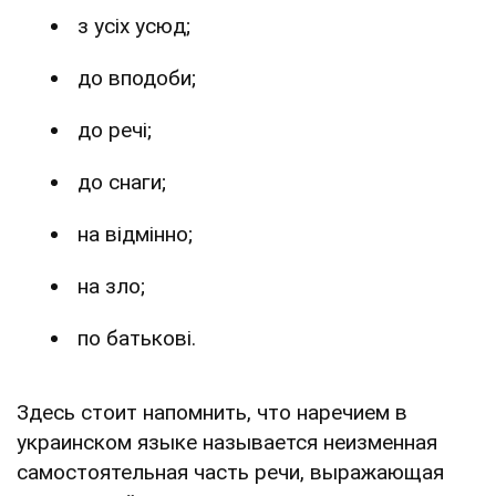
з усіх усюд;
до вподоби;
до речі;
до снаги;
на відмінно;
на зло;
по батькові.
Здесь стоит напомнить, что наречием в
украинском языке называется неизменная
самостоятельная часть речи, выражающая