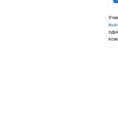
Уче
вып
одн
кож