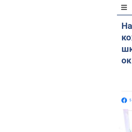
На
ко
шк
ок
5