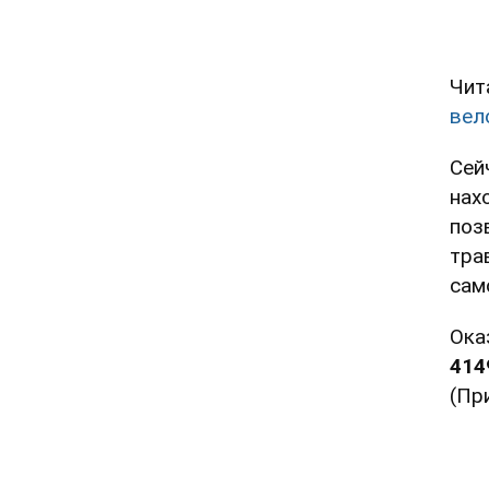
Чит
вел
Сей
нах
поз
тра
сам
Ока
414
(Пр