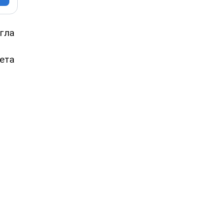
гла
ета