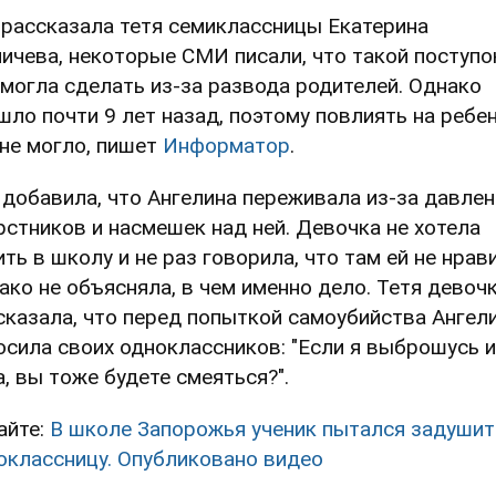
 рассказала тетя семиклассницы Екатерина
ичева, некоторые СМИ писали, что такой поступо
 могла сделать из-за развода родителей. Однако
шло почти 9 лет назад, поэтому повлиять на ребе
 не могло, пишет
Информатор
.
 добавила, что Ангелина переживала из-за давлен
рстников и насмешек над ней. Девочка не хотела
ить в школу и не раз говорила, что там ей не нрави
ако не объясняла, в чем именно дело. Тетя девоч
сказала, что перед попыткой самоубийства Ангел
осила своих одноклассников: "Если я выброшусь 
а, вы тоже будете смеяться?".
айте:
В школе Запорожья ученик пытался задушит
оклассницу. Опубликовано видео