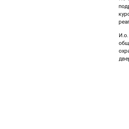
под
кур
реа
И.о
общ
охр
две