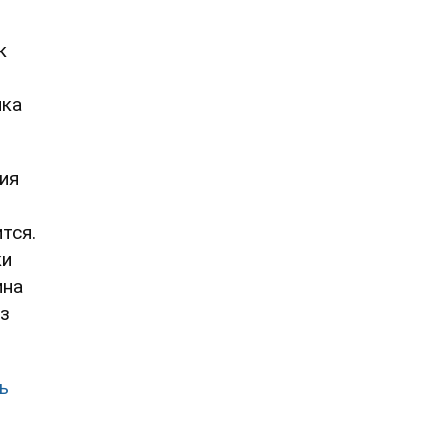
к
нка
ия
тся.
ки
ина
из
ь