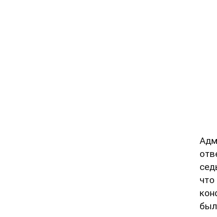
Адм
отв
сед
что
кон
был