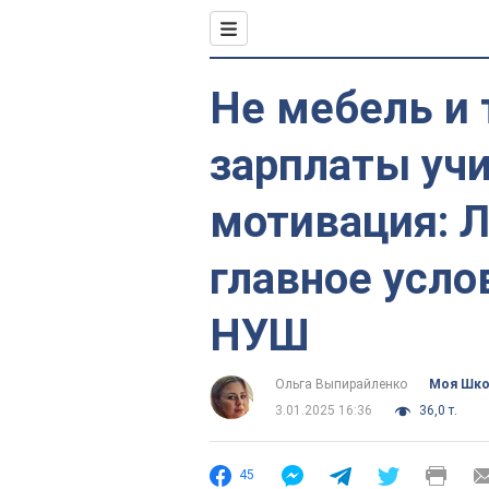
Не мебель и 
зарплаты учи
мотивация: Л
главное усл
НУШ
Ольга Выпирайленко
Моя Шк
3.01.2025 16:36
36,0 т.
45