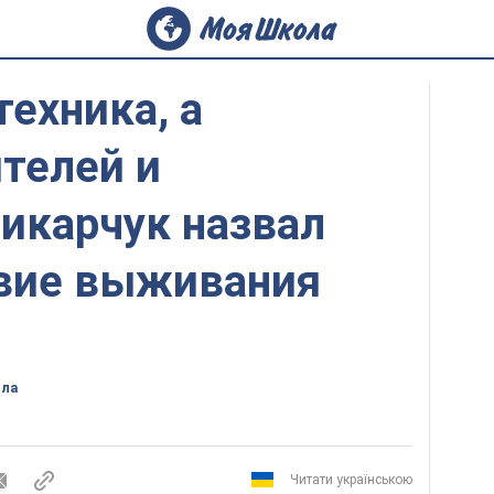
техника, а
телей и
икарчук назвал
овие выживания
ола
Читати українською