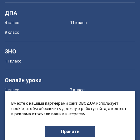
ДПА
4 класс
11 класс
9 класс
ЗНО
11 класс
Онлайн уроки
1 класс
7 класс
2 класс
8 класс
Вместе с нашими партнерами сайт OBOZ.UA использует
cookie, чтобы обеспечить должную работу сайта, а контент
3 класс
9 класс
и реклама отвечали вашим интересам.
4 класс
10 класс
5 класс
11 класс
Принять
6 класс