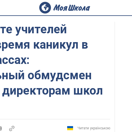
те учителей
время каникул в
ссах:
ьный обмудсмен
к директорам школ
Читати українською