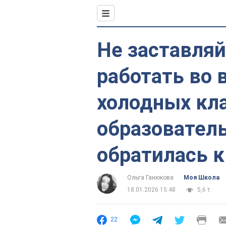
Не заставляй
работать во 
холодных кла
образовател
обратилась 
Ольга Ганюкова
Моя Школа
18.01.2026 15:48
5,6 т.
22