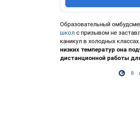
Образовательный омбудсмен
школ
с призывом не заставл
каникул в холодных классах
низких температур она по
дистанционной работы для
В