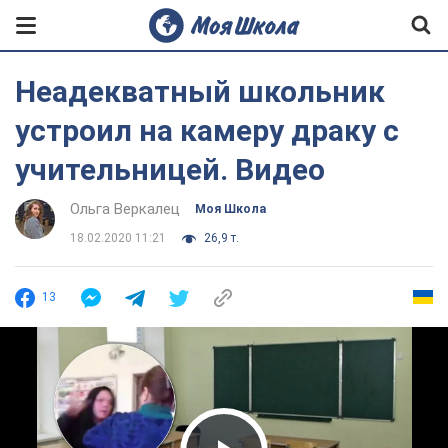
Неадекватный школьник
устроил на камеру драку с
учительницей. Видео
Ольга Веркалец
Моя Школа
18.02.2020 11:21
26,9 т.
13