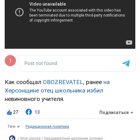
Как сообщал
OBOZREVATEL
, ранее
на
Херсонщине отец школьника избил
невиновного учителя.
27
13
Подписаться
Теги
Редакционная политика
Моя Школа
Неадекватный школьник устроил...