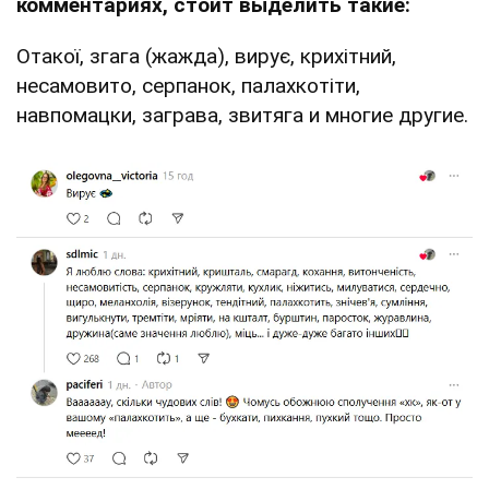
комментариях, стоит выделить такие:
Отакої, згага (жажда), вирує, крихітний,
несамовито, серпанок, палахкотіти,
навпомацки, заграва, звитяга и многие другие.