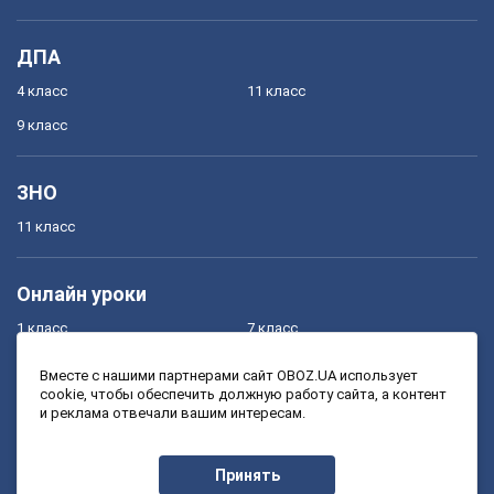
ДПА
4 класс
11 класс
9 класс
ЗНО
11 класс
Онлайн уроки
1 класс
7 класс
2 класс
8 класс
Вместе с нашими партнерами сайт OBOZ.UA использует
cookie, чтобы обеспечить должную работу сайта, а контент
3 класс
9 класс
и реклама отвечали вашим интересам.
4 класс
10 класс
5 класс
11 класс
Принять