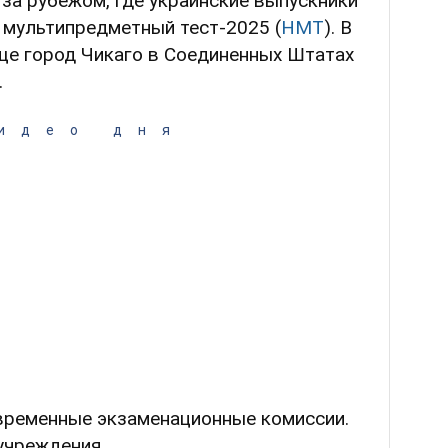
за рубежом, где украинские выпускники
 мультипредметный тест-2025 (
НМТ
). В
ще город Чикаго в Соединенных Штатах
.
идео дня
 временные экзаменационные комиссии.
учреждения.