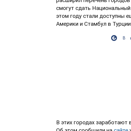
расширил перечень городов 
смогут сдать Национальный
этом году стали доступны е
Америки и Стамбул в Турции
В
В этих городах заработают
Об этом сообщили на
сайте