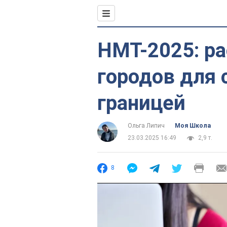
НМТ-2025: р
городов для 
границей
Ольга Липич
Моя Школа
23.03.2025 16:49
2,9 т.
8