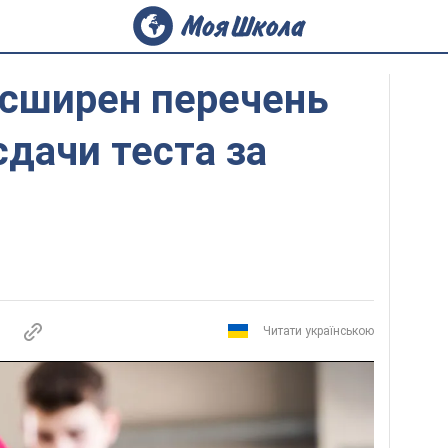
асширен перечень
сдачи теста за
Читати українською