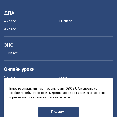
ДПА
4 класс
11 класс
9 класс
ЗНО
11 класс
Онлайн уроки
1 класс
7 класс
2 класс
8 класс
Вместе с нашими партнерами сайт OBOZ.UA использует
cookie, чтобы обеспечить должную работу сайта, а контент
3 класс
9 класс
и реклама отвечали вашим интересам.
4 класс
10 класс
5 класс
11 класс
Принять