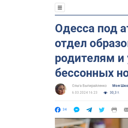
Одесса под а
отдел образо
родителям и 
бессонных н
Ольга Выпирайленко
Моя Шк
6.03.2024 16:23
30,3 т.
34