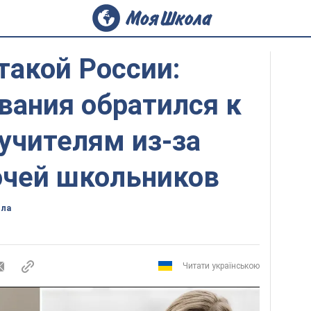
такой России:
вания обратился к
учителям из-за
очей школьников
ола
Читати українською