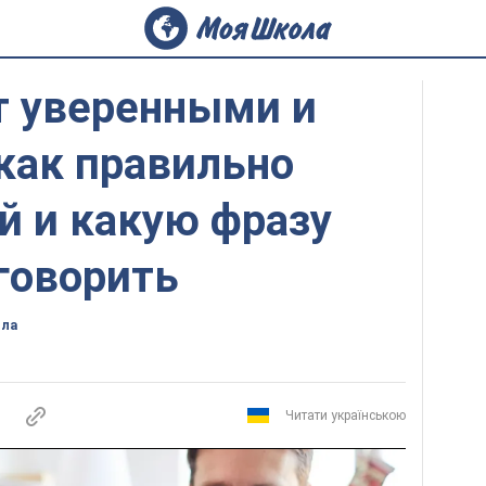
т уверенными и
как правильно
й и какую фразу
говорить
ола
Читати українською