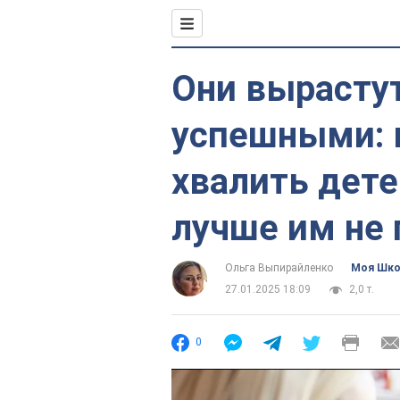
Они вырасту
успешными: 
хвалить дете
лучше им не 
Ольга Выпирайленко
Моя Шк
27.01.2025 18:09
2,0 т.
0