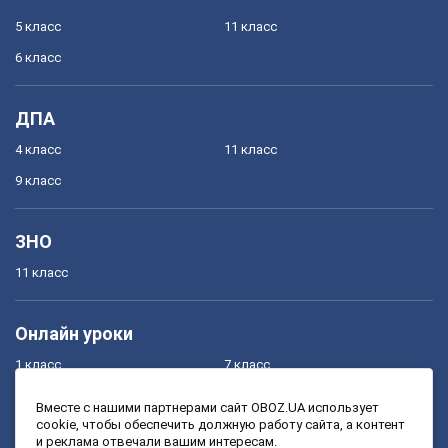
5 класс
11 класс
6 класс
ДПА
4 класс
11 класс
9 класс
ЗНО
11 класс
Онлайн уроки
1 класс
7 класс
2 класс
8 класс
Вместе с нашими партнерами сайт OBOZ.UA использует
cookie, чтобы обеспечить должную работу сайта, а контент
3 класс
9 класс
и реклама отвечали вашим интересам.