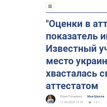
"Оценки в атт
показатель и
Известный уч
место украин
хвасталась 
аттестатом
Юлия Потерянко
Моя Школа
17.06.2026 19:36
1,3 т.