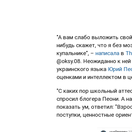
"А вам слабо выложить свой
нибудь скажет, что я без м
купальнике", –
написала
в
Th
@oksy.08. Неожиданно к ней
украинского языка
Юрий Пе
оценками и интеллектом в ц
"С каких пор школьный атте
спросил блогера Пеони. А н
показать ум, ответил: "Взро
поступки, ценностные ориенти