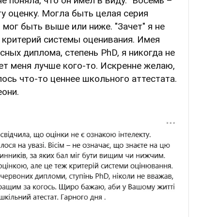
е поняла, что он имел в виду. "Восемь –
эту оценку. Могла быть целая серия
мог быть выше или ниже. "Зачет" я не
е критерий системы оценивания. Имея
сных диплома, степень PhD, я никогда не
ает меня лучше кого-то. Искренне желаю,
ось что-то ценнее школьного аттестата.
еони.