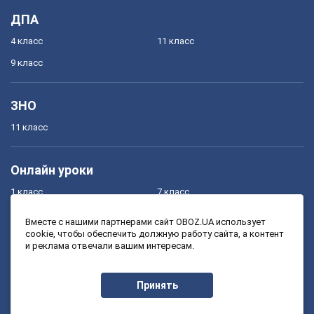
ДПА
4 класс
11 класс
9 класс
ЗНО
11 класс
Онлайн уроки
1 класс
7 класс
2 класс
8 класс
Вместе с нашими партнерами сайт OBOZ.UA использует
cookie, чтобы обеспечить должную работу сайта, а контент
3 класс
9 класс
и реклама отвечали вашим интересам.
4 класс
10 класс
5 класс
11 класс
Принять
6 класс