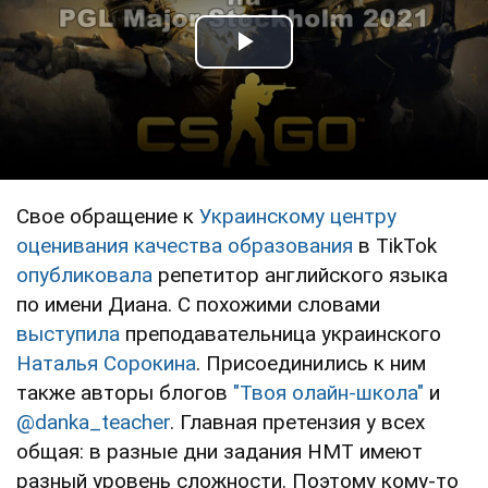
Play Video
Свое обращение к
Украинскому центру
оценивания качества образования
в TikTok
опубликовала
репетитор английского языка
по имени Диана. С похожими словами
выступила
преподавательница украинского
Наталья Сорокина
. Присоединились к ним
также авторы блогов
"Твоя олайн-школа"
и
@danka_teacher
. Главная претензия у всех
общая: в разные дни задания НМТ имеют
разный уровень сложности. Поэтому кому-то