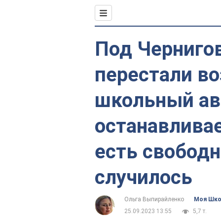
Под Черниго
перестали во
школьный ав
останавливае
есть свободн
случилось
Ольга Выпирайленко
Моя Шк
25.09.2023 13:55
5,7 т.