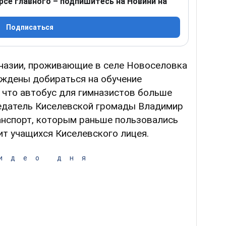
рсе главного – подпишитесь на Новини на
Подписаться
назии, проживающие в селе Новоселовка
уждены добираться на обучение
 что автобус для гимназистов больше
едатель Киселевской громады Владимир
анспорт, которым раньше пользовались
ит учащихся Киселевского лицея.
идео дня