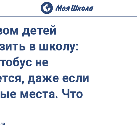
вом детей
зить в школу:
тобус не
тся, даже если
ые места. Что
ола