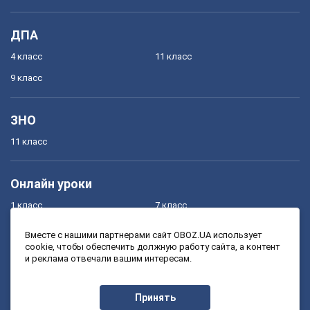
ДПА
4 класс
11 класс
9 класс
ЗНО
11 класс
Онлайн уроки
1 класс
7 класс
2 класс
8 класс
Вместе с нашими партнерами сайт OBOZ.UA использует
cookie, чтобы обеспечить должную работу сайта, а контент
3 класс
9 класс
и реклама отвечали вашим интересам.
4 класс
10 класс
5 класс
11 класс
Принять