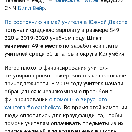
печенья – Ред.)", –
написал в Twitter
ведущий
CNN
Билл Вейр
.
По состоянию на май учителя в Южной Дакоте
получали среднюю зарплату в размере $49
220 в 2019-2020 учебном году.
Штат
занимает 49-е место
по заработной плате
учителей среди 50 штатов и округа Колумбия.
Из-за плохого финансирования учителя
регулярно просят пожертвовать на школьные
принадлежности. В 2019 году учителя начали
обращаться к незнакомцам с просьбой о
финансировании
с помощью вирусного
хэштега #clearthelists
. Во время этой кампании
люди сплотились для краудфандинга, чтобы
помочь учителям оплачивать предметы из их
списка желаний для возвращения в школу.