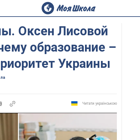
ны. Оксен Лисовой
чему образование –
риоритет Украины
ола
Читати українською