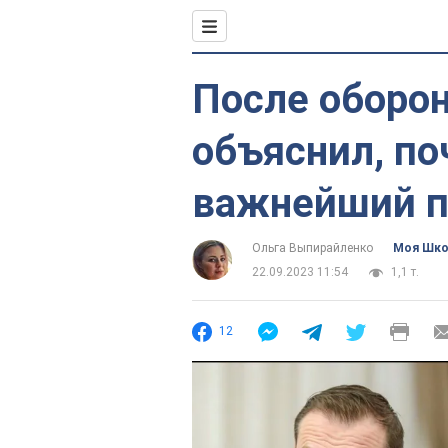
После оборо
объяснил, по
важнейший п
Ольга Выпирайленко
Моя Шк
22.09.2023 11:54
1,1 т.
12