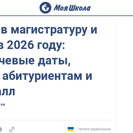
в магистратуру и
в 2026 году:
чевые даты,
 абитуриентам и
алл
ола
Читати українською