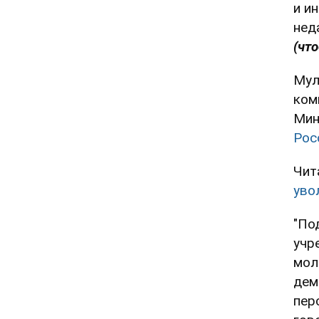
и и
нед
(чт
Мул
ком
Мин
Рос
Чит
уво
"По
учр
мол
дем
пер