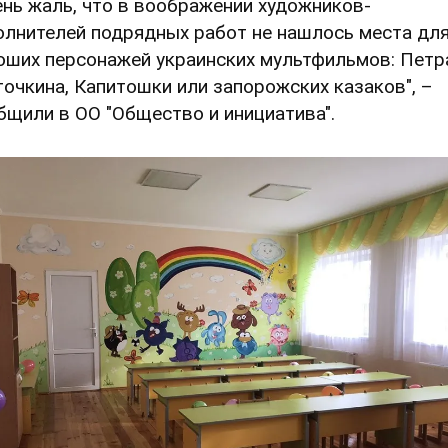
ень жаль, что в воображении художников-
олнителей подрядных работ не нашлось места дл
оших персонажей украинских мультфильмов: Петр
точкина, Капитошки или запорожских казаков", –
бщили в ОО "Общество и инициатива".