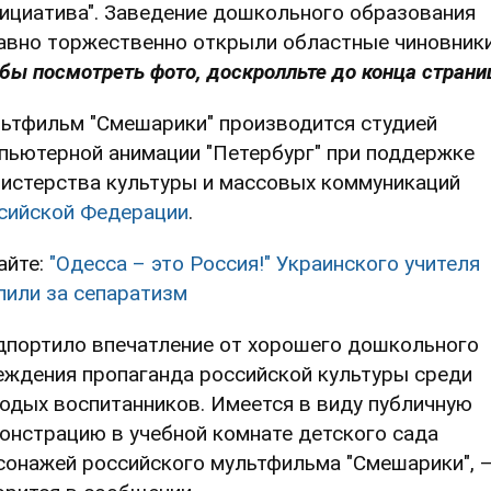
нициатива". Заведение дошкольного образования
авно торжественно открыли областные чиновник
обы посмотреть фото, доскролльте до конца страни
ьтфильм "Смешарики" производится студией
пьютерной анимации "Петербург" при поддержке
истерства культуры и массовых коммуникаций
сийской Федерации
.
айте:
"Одесса – это Россия!" Украинского учителя
лили за сепаратизм
дпортило впечатление от хорошего дошкольного
еждения пропаганда российской культуры среди
одых воспитанников. Имеется в виду публичную
онстрацию в учебной комнате детского сада
сонажей российского мультфильма "Смешарики", 