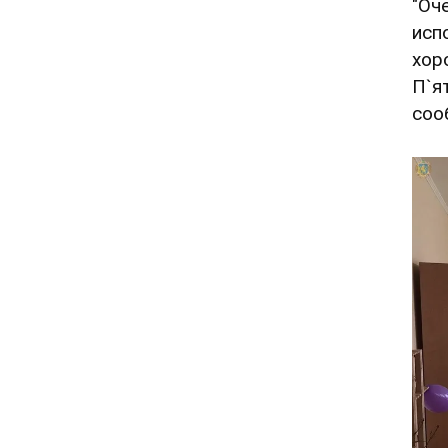
"Оч
исп
хор
П`я
соо