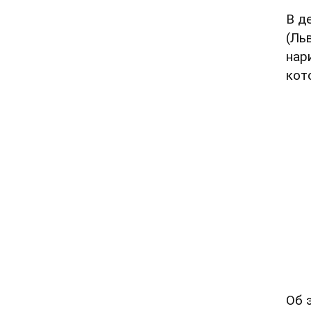
В д
(Ль
нар
кот
Об 