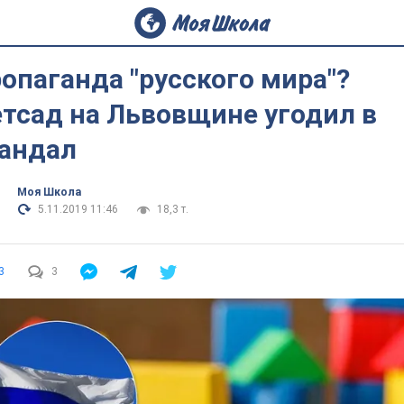
опаганда "русского мира"?
тсад на Львовщине угодил в
андал
Моя Школа
5.11.2019 11:46
18,3 т.
3
3