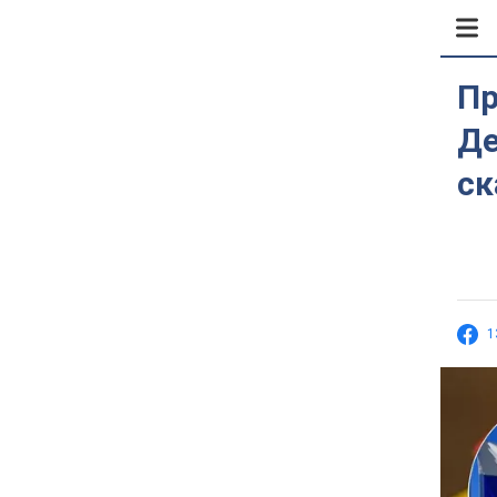
Пр
Де
ск
1