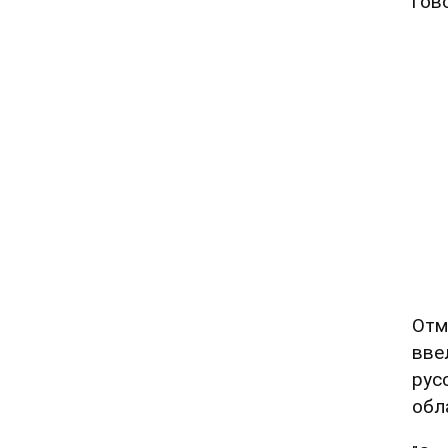
гов
Отм
вве
рус
обл