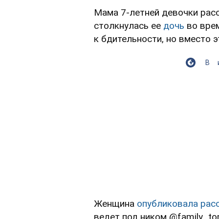
Мама 7-летней девочки расс
столкнулась ее
дочь
во вре
к бдительности, но вместо 
В
Женщина
опубликовала рас
ведет под ником @family_to