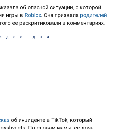
казала об опасной ситуации, с которой
мя игры в
Roblox
. Она призвала
родителей
этого ее раскритиковали в комментариях.
идео дня
сказ
об инциденте в TikTok, который
myshynets. По словам мамы, ее дочь