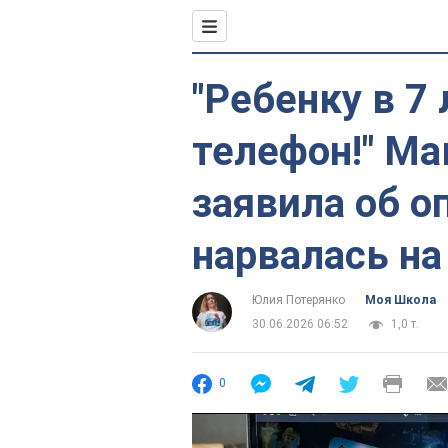
"Ребенку в 7
телефон!" М
заявила об о
нарвалась на
Юлия Потерянко
Моя Школа
30.06.2026 06:52
1,0 т.
0