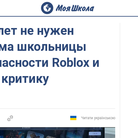
 лет не нужен
ама школьницы
пасности Roblox и
 критику
Читати українською