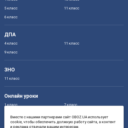
5 класс
11 класс
6 класс
ДПА
4 класс
11 класс
9 класс
ЗНО
11 класс
Онлайн уроки
1 класс
7 класс
2 класс
8 класс
Вместе с нашими партнерами сайт OBOZ.UA использует
cookie, чтобы обеспечить должную работу сайта, а контент
3 класс
9 класс
и реклама отвечали вашим интересам.