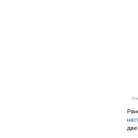
Ран
нас
две