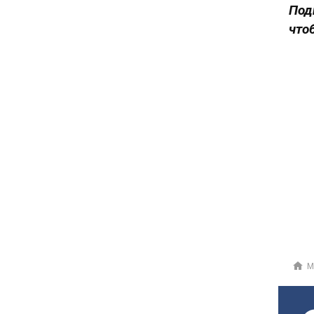
Под
что
М