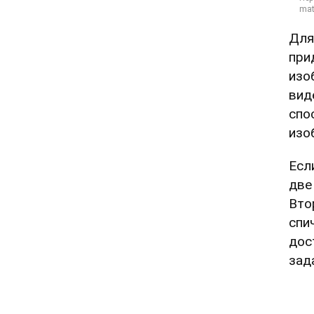
Для
при
изо
вид
спо
изо
Есл
две
Вто
спи
дос
зад