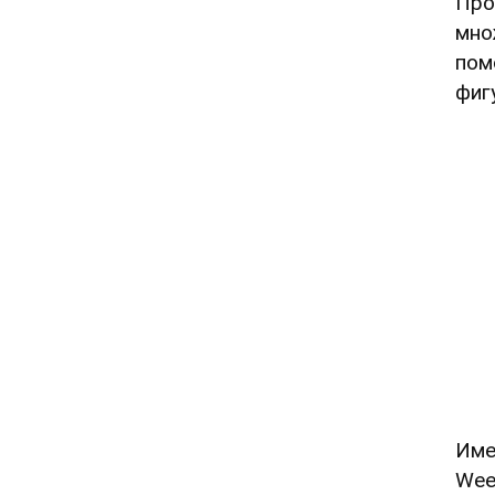
Про
мно
пом
фиг
Име
Wee