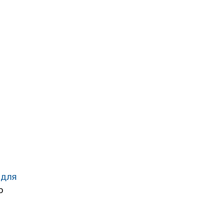
 для
о