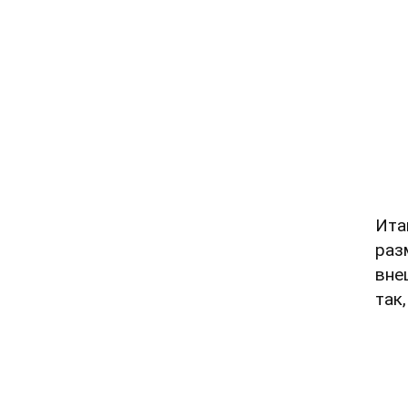
Ита
раз
вне
так