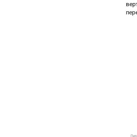
вер
пер