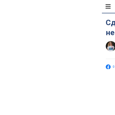
Сд
не
0