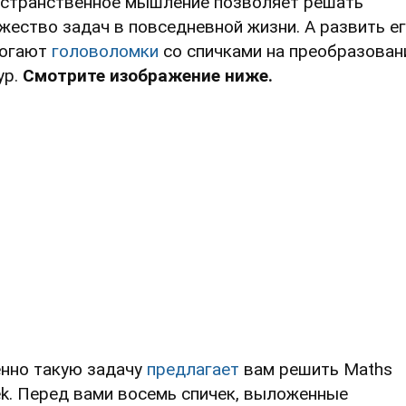
странственное мышление позволяет решать
жество задач в повседневной жизни. А развить е
огают
головоломки
со спичками на преобразован
ур.
Смотрите изображение ниже.
нно такую задачу
предлагает
вам решить Maths
k. Перед вами восемь спичек, выложенные