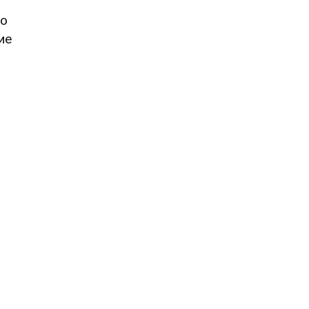
го
ие