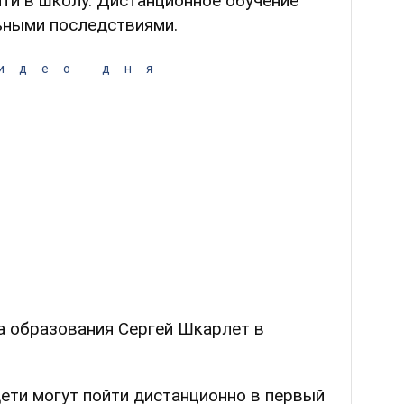
ти в школу. Дистанционное обучение
ьными последствиями.
идео дня
ра образования Сергей Шкарлет в
дети могут пойти дистанционно в первый