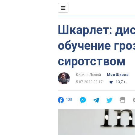
Шкарлет: ди
обучение гр
сиротством
Кирилл Лютый
Моя Школа
5.07.2020 00:17
13,7 т.
135