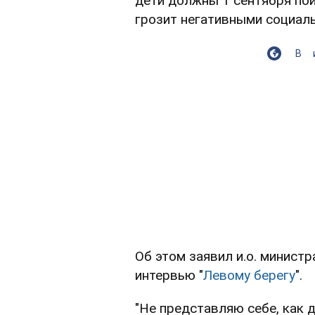
дети должны 1 сентября пой
грозит негативными социал
В
Об этом заявил и.о. минист
интервью "
Левому берегу
".
"Не представляю себе, как 