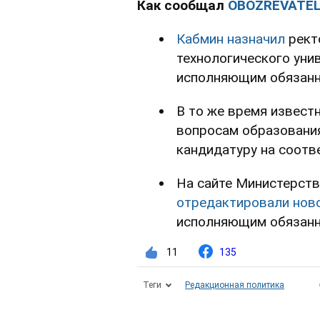
Как сообщал
OBOZREVATE
Кабмин назначил
рект
технологического уни
исполняющим обязанно
В то же время извест
вопросам образования
кандидатуру на соот
На сайте Министерств
отредактировали ново
исполняющим обязанн
11
135
Теги
Редакционная политика