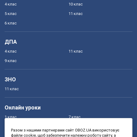
4 клас
10 клас
5 клас
11 клас
6 клас
ДПА
4 клас
11 клас
9 клас
ЗНО
11 клас
Онлайн уроки
1 клас
7 клас
2 клас
8 клас
Разом з нашими партнерами сайт OBOZ.UA використовує
файли cookie, щоб забезпечити належну роботу сайту, а
3 клас
9 клас