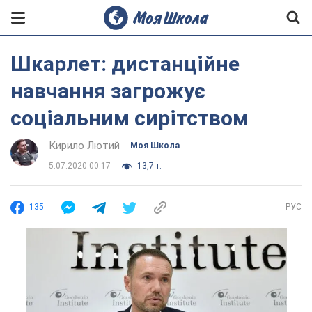
Шкарлет: дистанційне
навчання загрожує
соціальним сирітством
Кирило Лютий
Моя Школа
5.07.2020 00:17
13,7 т.
135
РУС