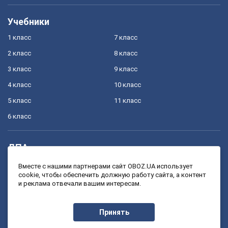
Учебники
1 класс
7 класс
2 класс
8 класс
3 класс
9 класс
4 класс
10 класс
5 класс
11 класс
6 класс
ДПА
4 класс
11 класс
Вместе с нашими партнерами сайт OBOZ.UA использует
cookie, чтобы обеспечить должную работу сайта, а контент
9 класс
и реклама отвечали вашим интересам.
ЗНО
Принять
11 класс