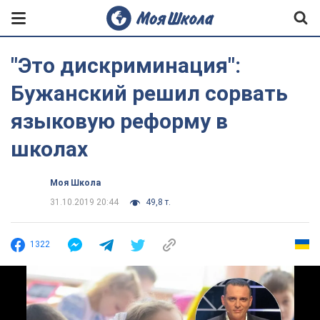
"Это дискриминация":
Бужанский решил сорвать
языковую реформу в
школах
Моя Школа
31.10.2019 20:44
49,8 т.
1322