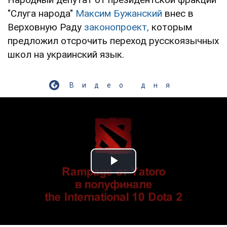
"Слуга народа"
Максим Бужанский
внес в
Верховную Раду
законопроект,
которым
предложил отсрочить переход русскоязычных
школ на украинский язык.
Видео дня
Play Video