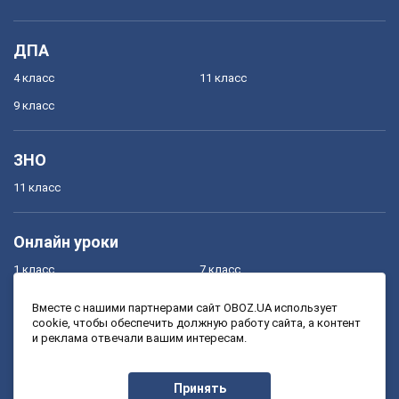
ДПА
4 класс
11 класс
9 класс
ЗНО
11 класс
Онлайн уроки
1 класс
7 класс
2 класс
8 класс
Вместе с нашими партнерами сайт OBOZ.UA использует
cookie, чтобы обеспечить должную работу сайта, а контент
3 класс
9 класс
и реклама отвечали вашим интересам.
4 класс
10 класс
5 класс
11 класс
Принять