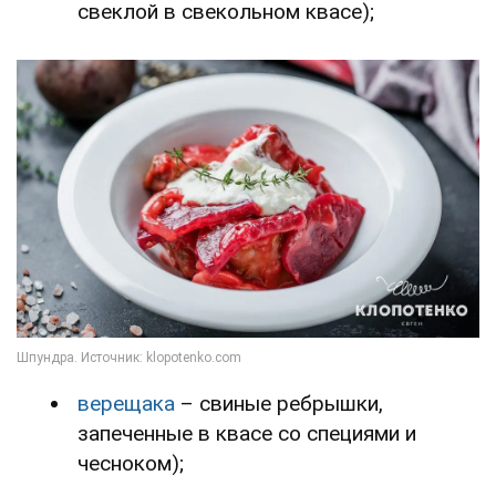
свеклой в свекольном квасе);
верещака
– свиные ребрышки,
запеченные в квасе со специями и
чесноком);