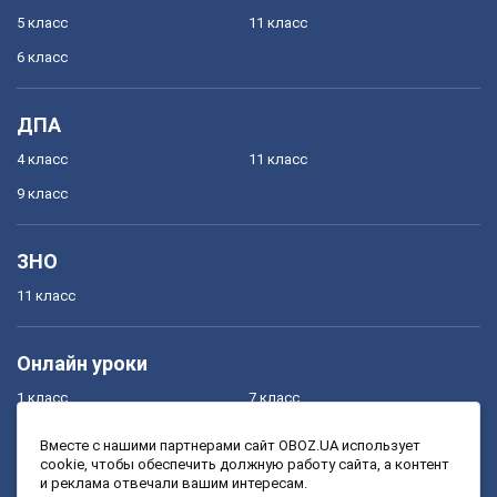
5 класс
11 класс
6 класс
ДПА
4 класс
11 класс
9 класс
ЗНО
11 класс
Онлайн уроки
1 класс
7 класс
2 класс
8 класс
Вместе с нашими партнерами сайт OBOZ.UA использует
cookie, чтобы обеспечить должную работу сайта, а контент
3 класс
9 класс
и реклама отвечали вашим интересам.