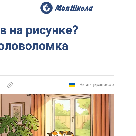
в на рисунке?
головоломка
Читати українською