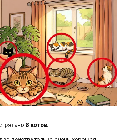
 спрятано
8 котов
.
у вас действительно очень хорошая