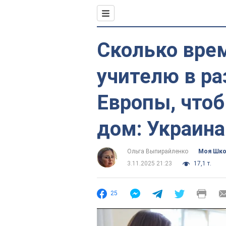
Сколько вре
учителю в ра
Европы, чтоб
дом: Украина
Ольга Выпирайленко
Моя Шк
3.11.2025 21:23
17,1 т.
25