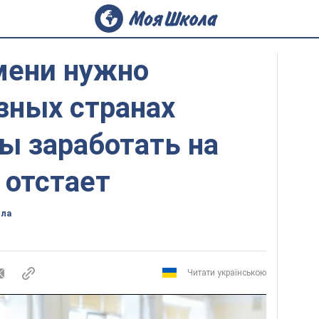
мени нужно
зных странах
ы заработать на
 отстает
ола
Читати українською