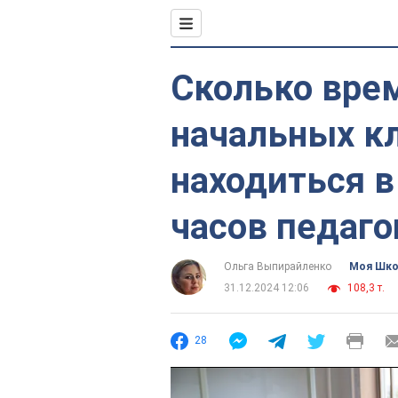
Сколько вре
начальных к
находиться в
часов педаго
Ольга Выпирайленко
Моя Шк
31.12.2024 12:06
108,3 т.
28