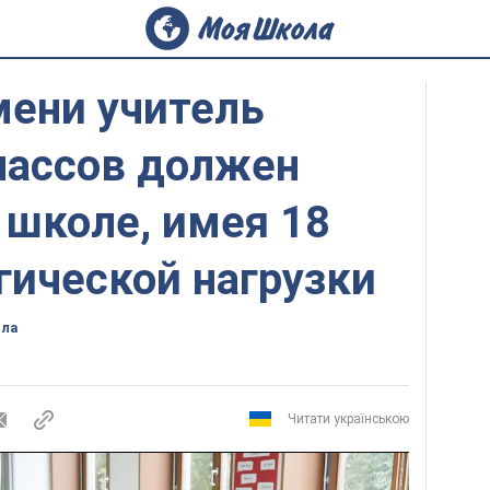
мени учитель
лассов должен
 школе, имея 18
гической нагрузки
ола
Читати українською