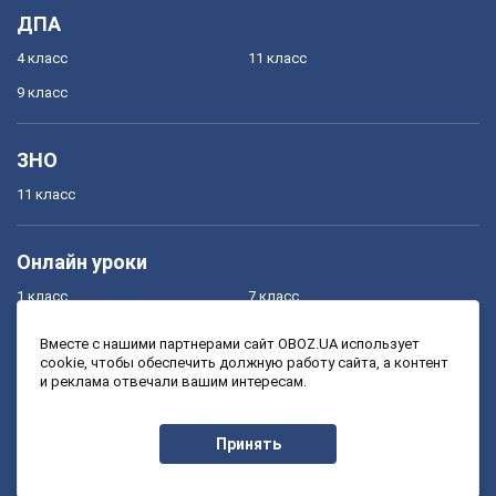
ДПА
4 класс
11 класс
9 класс
ЗНО
11 класс
Онлайн уроки
1 класс
7 класс
2 класс
8 класс
Вместе с нашими партнерами сайт OBOZ.UA использует
cookie, чтобы обеспечить должную работу сайта, а контент
3 класс
9 класс
и реклама отвечали вашим интересам.
4 класс
10 класс
5 класс
11 класс
Принять
6 класс