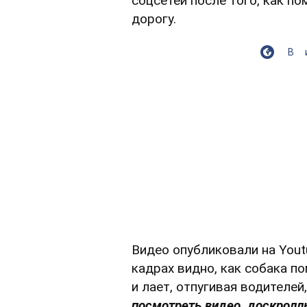
соцсетей после того, как п
дорогу.
В
Видео опубликовали на Yout
кадрах видно, как собака п
и лает, отпугивая водителей
посмотреть видео, доскролль