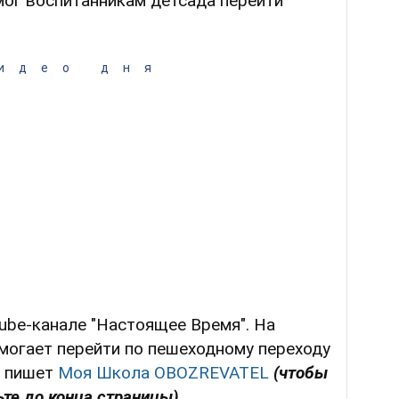
омог воспитанникам детсада перейти
идео дня
ube-канале "Настоящее Время". На
омогает перейти по пешеходному переходу
, пишет
Моя Школа OBOZREVATEL
(чтобы
те до конца страницы).