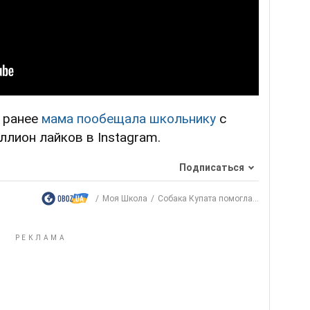
, ранее
мама пообещала школьнику
с
ллион лайков в Instagram.
Подписаться
Моя Школа
Собака Купата помогла...