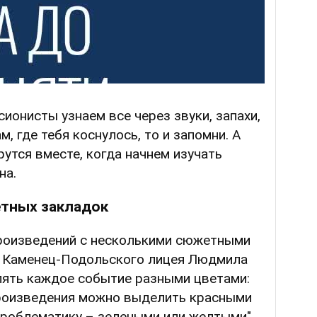
ионисты узнаем все через звуки, запахи,
м, где тебя коснулось, то и запомни. А
рутся вместе, когда начнем изучать
на.
етных закладок
роизведений с несколькими сюжетными
а Каменец-Подольского лицея Людмила
ять каждое событие разными цветами:
роизведения можно выделить красными
проблематику – зелеными или желтыми".