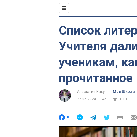
Список литер
Учителя дали
ученикам, ка
прочитанное
Анастасия Какун
Моя Школа
27.06.2024 11:46
1,1 т.
0