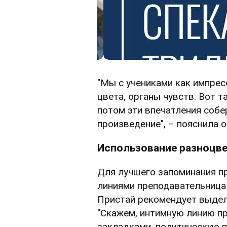
"Мы с учениками как импресс
цвета, органы чувств. Вот та
потом эти впечатления собе
произведение", – пояснила о
Использование разноцв
Для лучшего запоминания п
линиями преподавательниц
Пристай рекомендует выдел
"Скажем, интимную линию п
закладками, политическую 